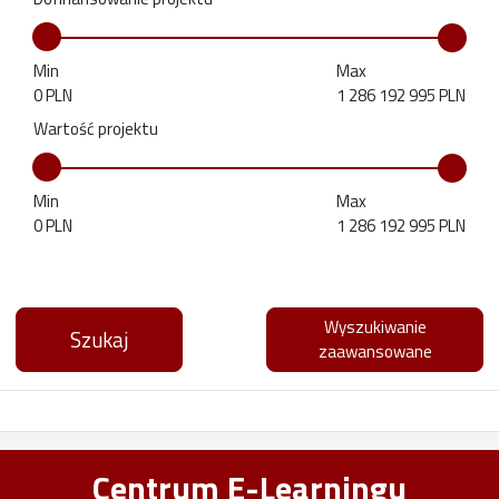
Min
Max
0 PLN
1 286 192 995 PLN
Wartość projektu
Min
Max
0 PLN
1 286 192 995 PLN
Wyszukiwanie
Szukaj
zaawansowane
Centrum E-Learningu