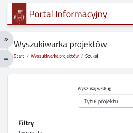
Przejdź do głównej zawartości
Portal Informacyjny
Rozwiń menu nawigacji: Ctrl + Alt + →
Wyszukiwarka projektów
Start
Wyszukiwarka projektów
Szukaj
Rozwiń menu pełnoekranowe: Ctrl + Alt + f
Wyszukaj według
Filtry
Typ projektu