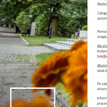
Wydzi
Zalogo
autom
Pomoc
znajdu
dla s
budyne
bok@e
dla pr
obok b
Po zal
inform
Infor
pracow