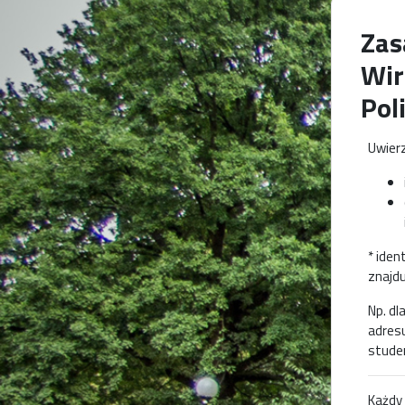
Zas
Wir
Pol
Uwierz
* iden
znajdu
Np. dl
adres
stude
Każdy 