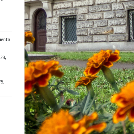
ienta
223,
5,
i