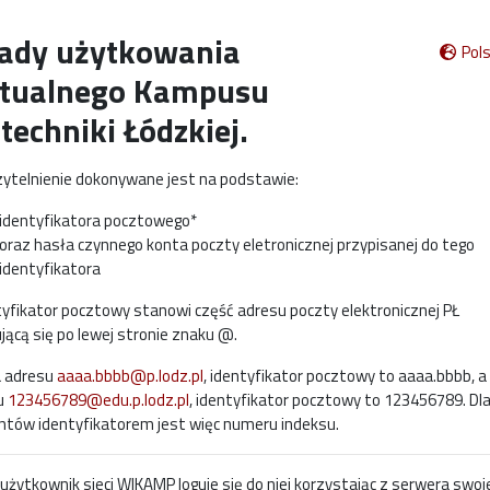
ady użytkowania
Polsk
tualnego Kampusu
itechniki Łódzkiej.
ytelnienie dokonywane jest na podstawie:
identyfikatora pocztowego*
oraz hasła czynnego konta poczty eletronicznej przypisanej do tego
identyfikatora
tyfikator pocztowy stanowi część adresu poczty elektronicznej PŁ
jącą się po lewej stronie znaku @.
a adresu
aaaa.bbbb@p.lodz.pl
, identyfikator pocztowy to aaaa.bbbb, a 
u
123456789@edu.p.lodz.pl
, identyfikator pocztowy to 123456789. Dl
ntów identyfikatorem jest więc numeru indeksu.
użytkownik sieci WIKAMP loguje się do niej korzystając z serwera swoj