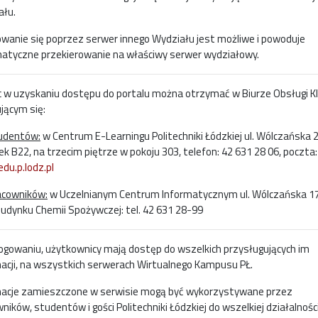
ału.
wanie się poprzez serwer innego Wydziału jest możliwe i powoduje
atyczne przekierowanie na właściwy serwer wydziałowy.
 w uzyskaniu dostępu do portalu można otrzymać w Biurze Obsługi Kl
jącym się:
tudentów:
w Centrum E-Learningu Politechniki Łódzkiej ul. Wólczańska 
k B22, na trzecim piętrze w pokoju 303, telefon: 42 631 28 06, poczta:
du.p.lodz.pl
acowników:
w Uczelnianym Centrum Informatycznym ul. Wólczańska 17
udynku Chemii Spożywczej: tel. 42 631 28-99
ogowaniu, użytkownicy mają dostęp do wszelkich przysługujących im
acji, na wszystkich serwerach Wirtualnego Kampusu PŁ.
macje zamieszczone w serwisie mogą być wykorzystywane przez
ników, studentów i gości Politechniki Łódzkiej do wszelkiej działalnośc