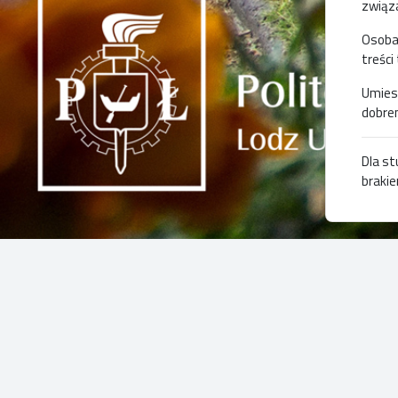
związa
Osoba
treści
Umiesz
dobrem
Dla s
brakie
Dostę
poszcz
Po pie
Podani
Politechnika Łódzka
Wszelk
kopiow
ul. Żeromskiego 116