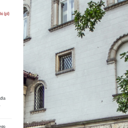
i ‎(pl)‎
dla
a
ego