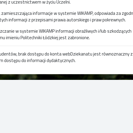
nej z uczestnictwem w życiu Uczelni.
 zamieszczająca informacje w systemie WIKAMP, odpowiada za zgod
 tych informacji z przepisami prawa autorskiego i praw pokrewnych.
czanie w systemie WIKAMP informacji obraźliwych i/lub szkodzących
u imieniu Politechniki Łódzkiej jest zabronione.
tudentów, brak dostępu do konta webDziekanatu jest równoznaczny z
m dostępu do informacji dydaktycznych.
p do materiałów dydaktycznych jest limitowany przez Kierowników
ególnych przedmiotów lub specjalności.
Centrum E-Learningu
rwszym logowaniu do serwisu zalecamy uzupełnić dane profilu użytko
e nieprawdziwych danych prowadzi do usunięcia uzytkownika.
Strona główna CEL PŁ
Lokalizacja
ie nadużycia, w tym (ale bez ograniczenia do) próby włamania, nielega
Godziny pracy
ania treści, będą rejestrowane i zgłaszane władzom Politechniki Łódzk