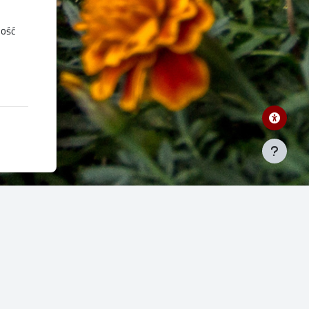
ność
Przydatne linki
wnika.
Strona główna PŁ
Biblioteka PŁ
lnego
Poczta elektroniczna
iej.