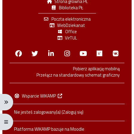
Strona główna PŁ
Biblioteka PŁ
Poczta elektroniczna
WebDziekanat
Office
VirTUL
Facebook
Twitter
Linkedin
Instagram
Youtube
Researchga
VK.c
Pobierz aplikację mobilną
Przełącz na standardowy schemat graficzny
Wsparcie WIKAMP
Rozwiń menu nawigacji: Ctrl + Alt + →
Nie jesteś zalogowany(a) (
Zaloguj się
)
Rozwiń menu pełnoekranowe: Ctrl + Alt + f
Platforma WIKAMP bazuje na
Moodle