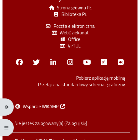
Strona główna PŁ
Biblioteka PŁ
Poczta elektroniczna
WebDziekanat
Office
VirTUL
Facebook
Twitter
Linkedin
Instagram
Youtube
Researchga
VK.c
Pobierz aplikację mobilną
Przełącz na standardowy schemat graficzny
Wsparcie WIKAMP
Rozwiń menu nawigacji: Ctrl + Alt + →
Nie jesteś zalogowany(a) (
Zaloguj się
)
Rozwiń menu pełnoekranowe: Ctrl + Alt + f