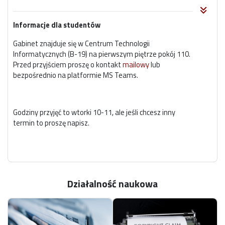
Informacje dla studentów
Gabinet znajduje się w Centrum Technologii
Informatycznych (B-19) na pierwszym piętrze pokój 110.
Przed przyjściem proszę o kontakt
mailowy
lub
bezpośrednio na platformie MS Teams.
Godziny przyjęć to wtorki 10-11, ale jeśli chcesz inny
termin to proszę napisz.
Zajmuję się zarówno aplikacjami mobilnymi, systemami
chmurowymi jak i ogólnie rozumianą sztuczną
inteligencją, szczególnie w aspekcie aplikacyjnym modeli.
Działalność naukowa
Aktualne informacje o mnie dostępne są na
stronie
LinkedIn