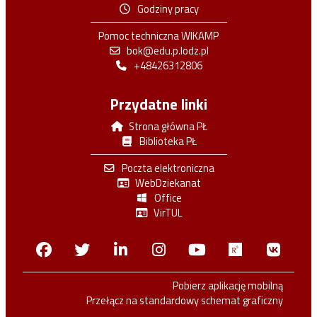
Godziny pracy
Pomoc techniczna WIKAMP
bok@edu.p.lodz.pl
+48426312806
Przydatne linki
Strona główna PŁ
Biblioteka PŁ
Poczta elektroniczna
WebDziekanat
Office
VirTUL
Facebook
Twitter
Linkedin
Instagram
Youtube
Researchga
VK.c
Pobierz aplikację mobilną
Przełącz na standardowy schemat graficzny