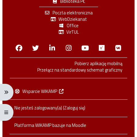
Biblioteka PŁ
Poczta elektroniczna
WebDziekanat
Office
VirTUL
Facebook
Twitter
Linkedin
Instagram
Youtube
Researchga
VK.c
Pobierz aplikację mobilną
Przełącz na standardowy schemat graficzny
Wsparcie WIKAMP
Rozwiń menu nawigacji: Ctrl + Alt + →
Nie jesteś zalogowany(a) (
Zaloguj się
)
Rozwiń menu pełnoekranowe: Ctrl + Alt + f
Platforma WIKAMP bazuje na
Moodle