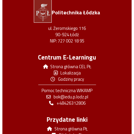
Politechnika Łódzka
https://orcid.org/0000-0003-3307-5626
ul. Żeromskiego 116
90-924 Łódź
NIP: 727 002 18 95
Centrum E-Learningu
Strona główna CEL PŁ
Lokalizacja
https://www.researchgate.net/profile
Godziny pracy
/Michal-Nowicki-2
Pomoc techniczna WIKAMP
bok@edu.p.lodz.pl
+48426312806
Przydatne linki
Strona główna PŁ