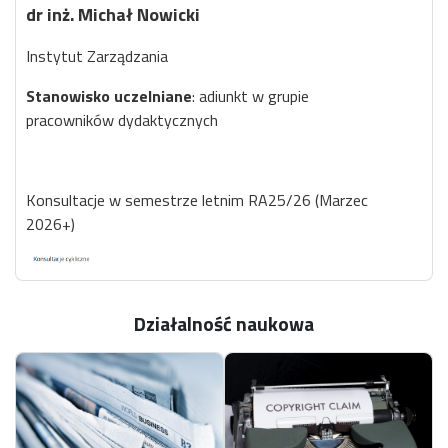
dr inż. Michał Nowicki
Instytut Zarządzania
Stanowisko uczelniane
: adiunkt w grupie
pracowników dydaktycznych
Konsultacje w semestrze letnim RA25/26 (Marzec
2026+)
Działalność naukowa
Pełnione funkcje na Wydziale i Uczelni:
•
Członek Rady Kierunku Zarządzanie i Inżynieria