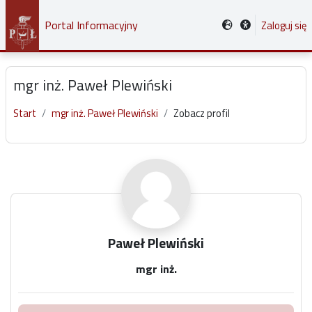
Przejdź do głównej zawartości
Portal Informacyjny
Zaloguj się
mgr inż. Paweł Plewiński
Start
mgr inż. Paweł Plewiński
Zobacz profil
Główne bloki treści
Paweł Plewiński
mgr inż.