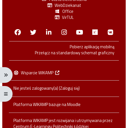
WebDziekanat
Office
VirTUL
Facebook
Twitter
Linkedin
Instagram
Youtube
Researchga
VK.c
Pobierz aplikację mobilną
Przełącz na standardowy schemat graficzny
Wsparcie WIKAMP
Rozwiń menu nawigacji: Ctrl + Alt + →
Nie jesteś zalogowany(a) (
Zaloguj się
)
Rozwiń menu pełnoekranowe: Ctrl + Alt + f
Platforma WIKAMP bazuje na
Moodle
Platforma WIKAMP jest rozwijana i utrzymywana przez
Centrum E-Learningu Politechniki Łódzkiej