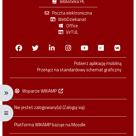
Biblioteka PŁ
Poczta elektroniczna
WebDziekanat
Office
VirTUL
Facebook
Twitter
Linkedin
Instagram
Youtube
Researchga
VK.c
Pobierz aplikację mobilną
Przełącz na standardowy schemat graficzny
Wsparcie WIKAMP
Rozwiń menu nawigacji: Ctrl + Alt + →
Nie jesteś zalogowany(a) (
Zaloguj się
)
Rozwiń menu pełnoekranowe: Ctrl + Alt + f
Platforma WIKAMP bazuje na
Moodle