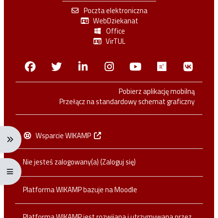
Poczta elektroniczna
WebDziekanat
Office
VirTUL
Facebook
Twitter
Linkedin
Instagram
Youtube
Researchga
VK.c
Pobierz aplikację mobilną
Przełącz na standardowy schemat graficzny
Wsparcie WIKAMP
Rozwiń menu nawigacji: Ctrl + Alt + →
Nie jesteś zalogowany(a) (
Zaloguj się
)
Rozwiń menu pełnoekranowe: Ctrl + Alt + f
Platforma WIKAMP bazuje na
Moodle
Platforma WIKAMP jest rozwijana i utrzymywana przez