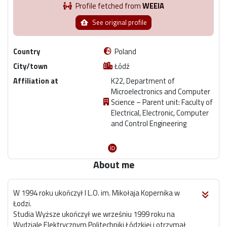
Profile fetched from
WEEIA
See original profile
Country
Poland
City/town
Łódź
Affiliation at
K22, Department of
Microelectronics and Computer
Science – Parent unit: Faculty of
Electrical, Electronic, Computer
and Control Engineering
About me
W 1994 roku ukończył I L.O. im. Mikołaja Kopernika w
Łodzi.
Studia Wyższe ukończył we wrześniu 1999 roku na
Wydziale Elektrycznym Politechniki Łódzkiej i otrzymał