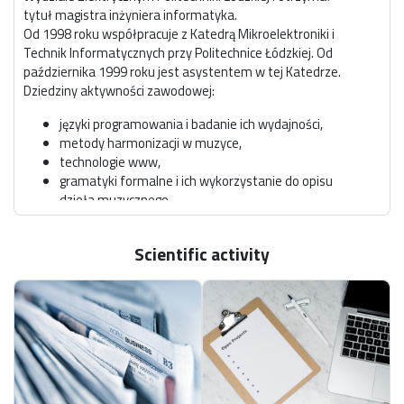
tytuł magistra inżyniera informatyka.
Od 1998 roku współpracuje z Katedrą Mikroelektroniki i
Technik Informatycznych przy Politechnice Łódzkiej. Od
października 1999 roku jest asystentem w tej Katedrze.
Dziedziny aktywności zawodowej:
języki programowania i badanie ich wydajności,
metody harmonizacji w muzyce,
technologie www,
gramatyki formalne i ich wykorzystanie do opisu
dzieła muzycznego
W dniu 18 lutego 2008 obronił prace doktorska pt:
Scientific activity
"Studium komparatywne efektywności metod
automatycznej harmonizacji w muzyce w odniesieniu do
formalnych zasad harmonii tonalnej" a 19 lutego 2008
otrzymal tytul doktora w dziedzinie informatyka.
Członek rady doradczej Society of Digital Information
and Wireless Communications (
http://www.sdiwc.net
)
Recenzent wielu międzynarodowych czasopism