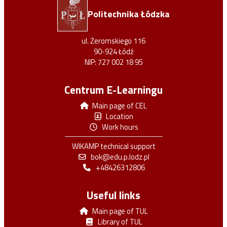
Politechnika Łódzka
ul. Żeromskiego 116
90-924 Łódź
NIP: 727 002 18 95
Centrum E-Learningu
Main page of CEL
Location
Work hours
WIKAMP technical support
bok@edu.p.lodz.pl
+48426312806
Useful links
Main page of TUL
Library of TUL