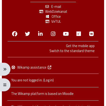
E-mail
WebDziekanat
Office
VirTUL
Facebook
Twitter
Linkedin
Instagram
Youtube
Researchga
VK.c
Get the mobile app
Switch to the standard theme
Wikamp assistance
Expand navigation menu: Ctrl + Alt + →
You are not logged in. (
Log in
)
Expand/collapse full screen menu: Ctrl + Alt + f
The Wikamp platform is based on
Moodle