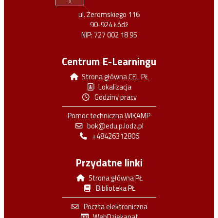
ul. Żeromskiego 116
90-924 Łódź
NIP: 727 002 18 95
Centrum E-Learningu
Strona główna CEL PŁ
Lokalizacja
Godziny pracy
Pomoc techniczna WIKAMP
bok@edu.p.lodz.pl
+48426312806
Przydatne linki
Strona główna PŁ
Biblioteka PŁ
Poczta elektroniczna
WebDziekanat