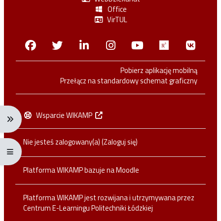
Office
VirTUL
Facebook
Twitter
Linkedin
Instagram
Youtube
Researchga
VK.c
Pobierz aplikację mobilną
Przełącz na standardowy schemat graficzny
Wsparcie WIKAMP
Rozwiń menu nawigacji: Ctrl + Alt + →
Nie jesteś zalogowany(a) (
Zaloguj się
)
Rozwiń menu pełnoekranowe: Ctrl + Alt + f
Platforma WIKAMP bazuje na
Moodle
Platforma WIKAMP jest rozwijana i utrzymywana przez
Centrum E-Learningu Politechniki Łódzkiej