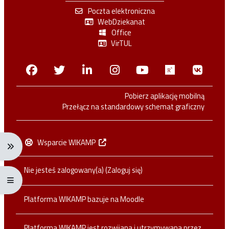
Poczta elektroniczna
WebDziekanat
Office
VirTUL
Facebook
Twitter
Linkedin
Instagram
Youtube
Researchga
VK.c
Pobierz aplikację mobilną
Przełącz na standardowy schemat graficzny
Wsparcie WIKAMP
Rozwiń menu nawigacji: Ctrl + Alt + →
Nie jesteś zalogowany(a) (
Zaloguj się
)
Rozwiń menu pełnoekranowe: Ctrl + Alt + f
Platforma WIKAMP bazuje na
Moodle
Platforma WIKAMP jest rozwijana i utrzymywana przez