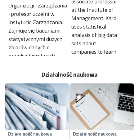
associate professor
Organizacji i Zarządzania
at the Institute of
i profesor uczelni w
Management. Karol
Instytucie Zarządzania.
uses statistical
Zajmuje się badaniami
analysis of big data
statystycznymi dużych
sets about
zbiorów danych o
companies to learn
przedsiębiorstwach,
what business
analizując jakie strategie
strategies they
przyjmują i jakie
Działalność naukowa
employ and what
rezultaty osiągają.
effects they
Autor książek "
Wycena
achieve.
akcji a sprawozdawczość
Author of books
finansowa
", "
Corporate
"
Corporate
Financial Communication
Financial
in Poland
",
Communication in
"Organizational Change
Działalność naukowa
Działalność naukowa
Poland
",