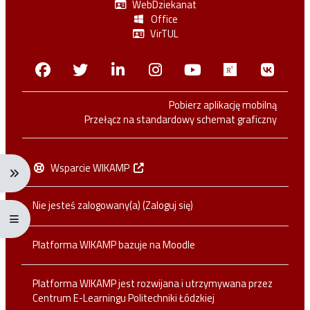
WebDziekanat
Office
VirTUL
Facebook
Twitter
Linkedin
Instagram
Youtube
Researchga
VK.c
Pobierz aplikację mobilną
Przełącz na standardowy schemat graficzny
Wsparcie WIKAMP
Rozwiń menu nawigacji: Ctrl + Alt + →
Nie jesteś zalogowany(a) (
Zaloguj się
)
Rozwiń menu pełnoekranowe: Ctrl + Alt + f
Platforma WIKAMP bazuje na
Moodle
Platforma WIKAMP jest rozwijana i utrzymywana przez
Centrum E-Learningu Politechniki Łódzkiej