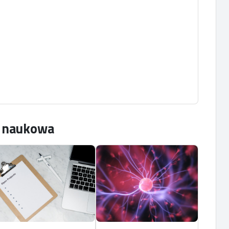
IF2020 3,205; 70 pkt. wg MEiN),
. wg MEiN),
ć naukowa
,899; 70 pkt. wg MEiN).