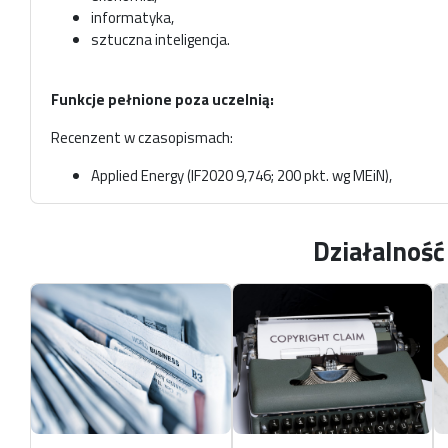
informatyka,
sztuczna inteligencja.
Funkcje pełnione poza uczelnią:
Recenzent w czasopismach:
Applied Energy (IF2020 9,746; 200 pkt. wg MEiN),
Energy Reports (IF2020 6,870; 100 pkt. wg MEiN),
Energy Sources, Part B: Economics, Planning, and Policy (
Expert Systems with Applications (IF2020 6,954; 140 pkt
Działalnoś
Energies (IF2020 3,004; 140 pkt. wg MEiN),
Sustainability (IF2020 3,251; 100 pkt. wg MEiN),
Applied Science (IF2020 2,679; 100 pkt. wg MEiN),
Mathematics (IF2020 2,258; 20 pkt. wg MEiN),
Remote Sensing (IF2020 4,848; 100 pkt. wg MEiN),
ISPRS International Journal of Geo-Information (IF2020 2