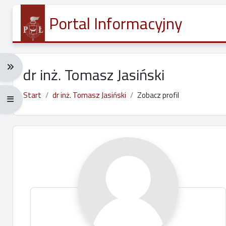
Przejdź do głównej zawartości
Portal Informacyjny
Rozwiń menu nawigacji: Ctrl + Alt + →
dr inż. Tomasz Jasiński
Start
dr inż. Tomasz Jasiński
Zobacz profil
Rozwiń menu pełnoekranowe: Ctrl + Alt + f
Główne bloki treści