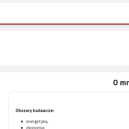
O mn
Obszary badawcze:
energetyka,
ekonomia,