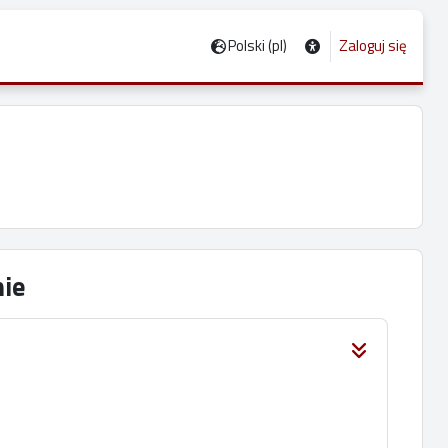
Polski ‎(pl)‎
Zaloguj się
ie