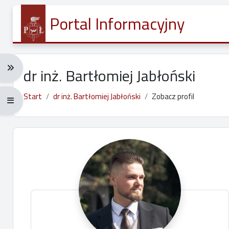
Przejdź do głównej zawartości
Portal Informacyjny
Rozwiń menu nawigacji: Ctrl + Alt + →
dr inż. Bartłomiej Jabłoński
Start
dr inż. Bartłomiej Jabłoński
Zobacz profil
Rozwiń menu pełnoekranowe: Ctrl + Alt + f
Główne bloki treści