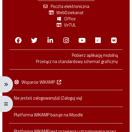
Poczta elektroniczna
WebDziekanat
Office
VirTUL
Facebook
Twitter
Linkedin
Instagram
Youtube
Researchga
VK.c
Pobierz aplikację mobilną
Przełącz na standardowy schemat graficzny
Wsparcie WIKAMP
Rozwiń menu nawigacji: Ctrl + Alt + →
Nie jesteś zalogowany(a) (
Zaloguj się
)
Rozwiń menu pełnoekranowe: Ctrl + Alt + f
Platforma WIKAMP bazuje na
Moodle
Platforma WIKAMP jest rozwijana i utrzymywana przez