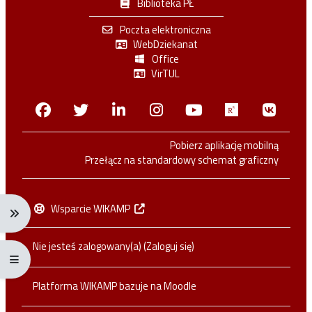
Biblioteka PŁ
Poczta elektroniczna
WebDziekanat
Office
VirTUL
Facebook
Twitter
Linkedin
Instagram
Youtube
Researchga
VK.c
Pobierz aplikację mobilną
Przełącz na standardowy schemat graficzny
Wsparcie WIKAMP
Rozwiń menu nawigacji: Ctrl + Alt + →
Nie jesteś zalogowany(a) (
Zaloguj się
)
Rozwiń menu pełnoekranowe: Ctrl + Alt + f
Platforma WIKAMP bazuje na
Moodle