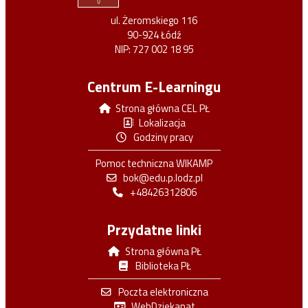
ul. Żeromskiego 116
90-924 Łódź
NIP: 727 002 18 95
Centrum E-Learningu
Strona główna CEL PŁ
Lokalizacja
Godziny pracy
Pomoc techniczna WIKAMP
bok@edu.p.lodz.pl
+48426312806
Przydatne linki
Strona główna PŁ
Biblioteka PŁ
Poczta elektroniczna
WebDziekanat