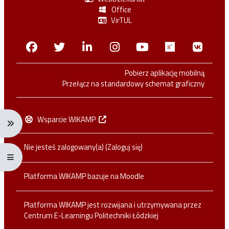
Office
VirTUL
Facebook
Twitter
Linkedin
Instagram
Youtube
Researchga
VK.c
Pobierz aplikację mobilną
Przełącz na standardowy schemat graficzny
Wsparcie WIKAMP
Rozwiń menu nawigacji: Ctrl + Alt + →
Nie jesteś zalogowany(a) (
Zaloguj się
)
Rozwiń menu pełnoekranowe: Ctrl + Alt + f
Platforma WIKAMP bazuje na
Moodle
Platforma WIKAMP jest rozwijana i utrzymywana przez
Centrum E-Learningu Politechniki Łódzkiej