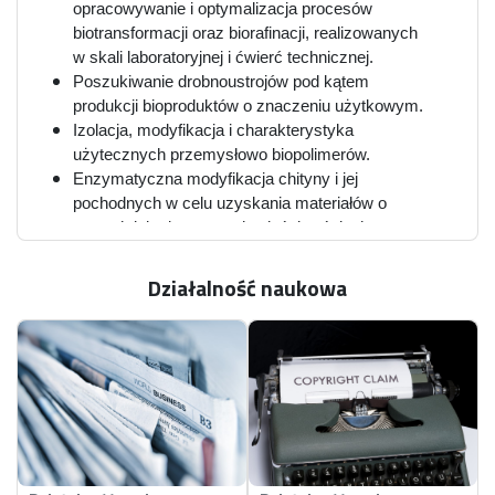
opracowywanie i optymalizacja procesów
biotransformacji oraz biorafinacji, realizowanych
w skali laboratoryjnej i ćwierć technicznej.
Poszukiwanie drobnoustrojów pod kątem
produkcji bioproduktów o znaczeniu użytkowym.
Izolacja, modyfikacja i charakterystyka
użytecznych przemysłowo biopolimerów.
Enzymatyczna modyfikacja chityny i jej
pochodnych w celu uzyskania materiałów o
nowych lub ulepszonych właściwościach
funkcjonalnych.
Działalność naukowa
UDZIAŁ W REALIZACJI PROJEKTÓW BADAWCZYCH
POIR.04.01.02-00-0057/17-00, Nowoczesna
technologia bioremediacji gruntów
zanieczyszczonych olejem kreozotowym na
terenie Nasycalni Podkładów Spółka Akcyjna w
Koźminie Wielkopolskim (BIOREM), 2018 –
2021; wykonawca.
CANALETTO, PPN/BIL/2018/2/00038/U/00001,