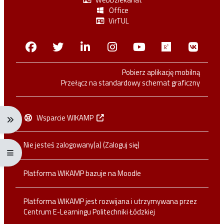
Office
VirTUL
Facebook
Twitter
Linkedin
Instagram
Youtube
Researchga
VK.c
Pobierz aplikację mobilną
Przełącz na standardowy schemat graficzny
Wsparcie WIKAMP
Rozwiń menu nawigacji: Ctrl + Alt + →
Nie jesteś zalogowany(a) (
Zaloguj się
)
Rozwiń menu pełnoekranowe: Ctrl + Alt + f
Platforma WIKAMP bazuje na
Moodle
Platforma WIKAMP jest rozwijana i utrzymywana przez
Centrum E-Learningu Politechniki Łódzkiej