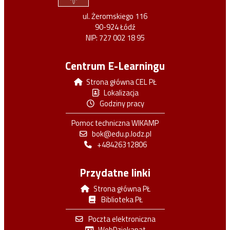
ul. Żeromskiego 116
90-924 Łódź
NIP: 727 002 18 95
Centrum E-Learningu
Strona główna CEL PŁ
Lokalizacja
Godziny pracy
Pomoc techniczna WIKAMP
bok@edu.p.lodz.pl
+48426312806
Przydatne linki
Strona główna PŁ
Biblioteka PŁ
Poczta elektroniczna
WebDziekanat