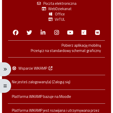
Poczta elektroniczna
WebDziekanat
Office
VirTUL
Facebook
Twitter
Linkedin
Instagram
Youtube
Researchga
VK.c
Pobierz aplikację mobilną
Przełącz na standardowy schemat graficzny
Wsparcie WIKAMP
Rozwiń menu nawigacji: Ctrl + Alt + →
Nie jesteś zalogowany(a) (
Zaloguj się
)
Rozwiń menu pełnoekranowe: Ctrl + Alt + f
Platforma WIKAMP bazuje na
Moodle
Platforma WIKAMP jest rozwijana i utrzymywana przez