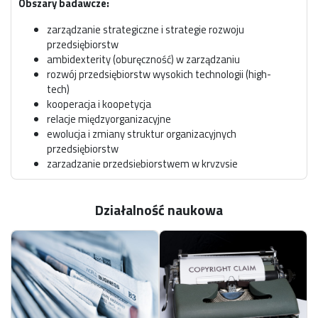
Obszary badawcze:
zarządzanie strategiczne i strategie rozwoju
przedsiębiorstw
ambidexterity (oburęczność) w zarządzaniu
rozwój przedsiębiorstw wysokich technologii (high-
tech)
kooperacja i koopetycja
relacje międzyorganizacyjne
ewolucja i zmiany struktur organizacyjnych
przedsiębiorstw
zarządzanie przedsiębiorstwem w kryzysie
restrukturyzacja przedsiębiorstwa
coachnig w zarządzaniu
Działalność naukowa
przywództwo w organizacji
digitalizacja w zarządzaniu organizacjami
Pełnione funkcje na Wydziale i Uczelni:
Przewodnicząca Rady Dyscypliny Nauki o
Zarządzaniu i Jakości 2024-2028
Członek Senatu Politechniki Łódzkiej w kadencji