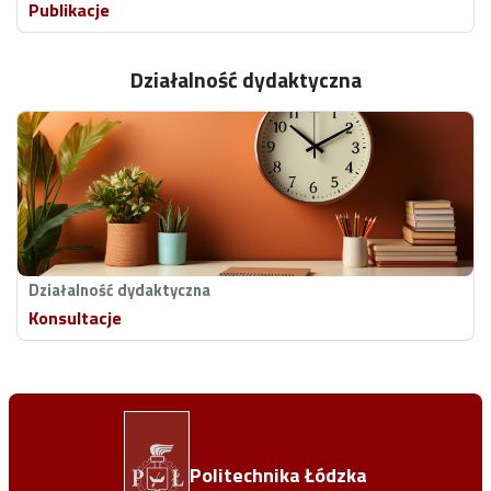
Publikacje
Działalność dydaktyczna
Redaktor Akademicki w Radzie Redakcyjnej czasopisma
PLOS Complex Systems
Działalność dydaktyczna
Konsultacje
Redaktor Akademicki w Radzie Redakcyjnej
czasopisma
Sage Open
Członek Rady Edytorów
Journal of Information Analysis
PROFIL NAUKOWY:
Politechnika Łódzka
PROFIL NAUKOWY