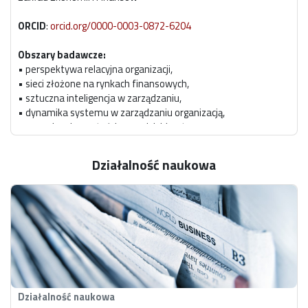
ORCID
:
orcid.org/0000-0003-0872-6204
Obszary badawcze:
• perspektywa relacyjna organizacji,
• sieci złożone na rynkach finansowych,
• sztuczna inteligencja w zarządzaniu,
• dynamika systemu w zarządzaniu organizacją,
• zarządzanie wartością przedsiębiorstwa.
Stanowisko uczelniane:
profesor uczelni w grupie
Działalność naukowa
pracowników badawczo-dydaktycznych
Pełnione funkcje w Politechnice Łódzkiej:
Kierownik Zakładu Ekonomii i Finansów
Członek Rady Dyscypliny Nauki o Zarządzaniu i Jakości
Pełnione funkcje poza uczelnią:
Redaktor Akademicki w Radzie Redakcyjnej czasopisma
PLoS One
Działalność naukowa